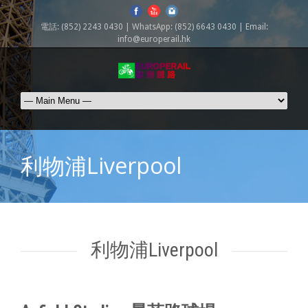
電話: (852) 2243 0430 | WhatsApp: (852) 6643 0430 | Email:
info@europerail.hk
利物浦Liverpool
利物浦Liverpool