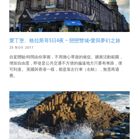
愛丁堡、格拉斯哥5日4夜 – 戀戀雙城•愛與夢幻之旅
25 NOV 2017
自駕體驗:時間由你掌握，不用擔心導遊的催促。擴展活動範圍，
增加自由度，即使是公共交通不方便的偏遠地方只要有車路，便
可到達。 英國與香港一樣，都是靠左行車（右軚），無需再適
應。