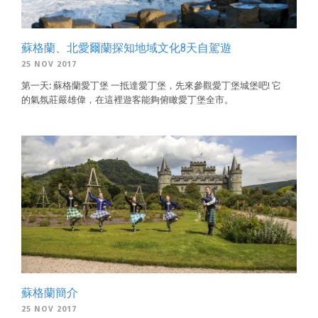
蘇格蘭、北愛爾蘭探知地域文化8天自駕遊
25 NOV 2017
第一天: 蘇格蘭愛丁堡 一抵達愛丁堡，先來參觀愛丁堡城堡吧! 它
的氣氛莊嚴雄偉，在這裡遊客能夠俯瞰愛丁堡全市。
蘇格蘭簡介
25 NOV 2017