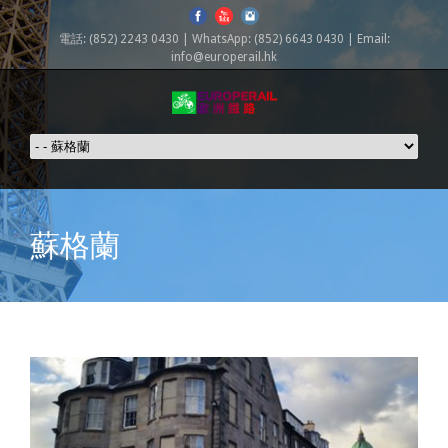
電話: (852) 2243 0430 | WhatsApp: (852) 6643 0430 | Email:
info@europerail.hk
蘇格蘭