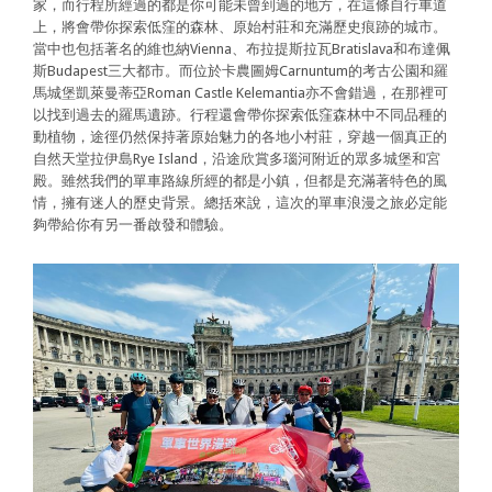
家，而行程所經過的都是你可能未曾到過的地方，在這條自行車道
上，將會帶你探索低窪的森林、原始村莊和充滿歷史痕跡的城市。
當中也包括著名的維也納Vienna、布拉提斯拉瓦Bratislava和布達佩
斯Budapest三大都市。而位於卡農圖姆Carnuntum的考古公園和羅
馬城堡凱萊曼蒂亞Roman Castle Kelemantia亦不會錯過，在那裡可
以找到過去的羅馬遺跡。行程還會帶你探索低窪森林中不同品種的
動植物，途徑仍然保持著原始魅力的各地小村莊，穿越一個真正的
自然天堂拉伊島Rye Island，沿途欣賞多瑙河附近的眾多城堡和宮
殿。雖然我們的單車路線所經的都是小鎮，但都是充滿著特色的風
情，擁有迷人的歷史背景。總括來說，這次的單車浪漫之旅必定能
夠帶給你有另一番啟發和體驗。