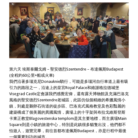
第六天 埃斯泰爾戈姆 – 聖安德烈Szentendre – 布達佩斯Budapest
(全程約60公里+船或火車)
我們沿著多瑙克尼Donauknie騎行，可能是多瑙河自行車道上最有吸
引力的路段之一，沿途上的皇宮Royal Palace和維謝格拉德城堡
Visegrad Castle定會讓我們感覺宏偉，還有露天博物館及充滿巴洛克
風格的聖安德烈Szentendre老城區，此區仿似個精緻的希臘風情小
鎮，到處是鵝卵石街道的徒步區、巴洛克式風格教堂及色彩豔麗的
建築構成了個美麗的異國風情，廣場上的十字架與布拉戈維斯登斯
卡東正教堂Blagovestenska templom是其主要地標，而主廣場Main
Square則是小鎮的旅遊中心，特別是此鎮很多貓隻出沒，他們都不
怕遊人，遊覽完畢，前往首都布達佩斯Budapest，亦是行程中最後
一個重要到訪的城市。