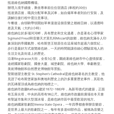
抵達維也納國際機場。
辦理入境手續後，乘坐專車前往住宿酒店 (車程約30分)
抵達酒店後，職員分配單車及試車，如自備單車者則自行安裝，及
講解往後行程中需注意事項。
午餐後，由領騎帶領開始單車漫遊這個音樂之都維亞納，以適應時
差及天氣（大約2小時）
維也納位於多瑙河河畔，具有歷史和文化遺產，亦是著名心理學家
Sigmund Freud和音樂天才莫扎特Mozart的故鄉，維也納充滿令人印
象深刻的帝國氣勢，哈布斯堡王朝居住在這座城市超過六個世紀，
步行是最好方式遊覽維也納，一天的時間能讓你細心體驗當地人的
生活文化及街道上的歷史。
沿著Ringstrasse大街，全長5公里，圍繞著維也納市中心盡情探索，
途經國家歌劇院、國會大廈、城堡劇院、維也納大學、奉獻教堂、
美術博物館和自然歷史博物館等景點。
聖斯德望主教堂 St. Stephen’s Cathedral是維也納著名的主教堂，他
見證了哈布斯堡家族和奧地利歷史上的許多重要歷史事件，其彩色
的瓦磚屋頂成為維也納的地標之一。
維也納市政廳Rathaus建於1872~1883年，為新哥德式的建築，正面
有五座尖塔，中央的高塔有98公尺。維也納市政廳前廣場在冬天會
有聖誕市集和大型溜冰場，是維也納市區中最受歡迎的地方。
維也納國家歌劇院Vienna State Opera，一年四季都會舉辦音樂節，
是世界上最大的歌劇院之一，每年有多達60部作品，被稱為音樂之