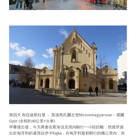
第四天 布拉迪斯拉發 － 莫雄馬扎爾古堡Mosonmagyarovar – 傑爾
Györ (全程約40公里+火車)
早餐後出發，今天將會在斯洛伐克境內騎行一小段距離，然後穿過
位於匈牙利的邊境拉伊卡Rajka，在匈牙利最初騎行的幾公里內，你