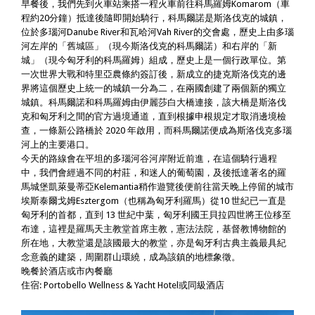
早餐後，我們先到火車站乘搭一程火車前往科馬羅姆Komarom（車
程約20分鐘）抵達後隨即開始騎行，科馬爾諾是斯洛伐克的城鎮，
位於多瑙河Danube River和瓦哈河Vah River的交會處，歷史上由多瑙
河左岸的「舊城區」（現今斯洛伐克的科馬爾諾）和右岸的「新
城」（現今匈牙利的科馬羅姆）組成，歷史上是一個行政單位。第
一次世界大戰和特里亞農條約簽訂後，新成立的捷克斯洛伐克的邊
界將這個歷史上統一的城鎮一分為二，在兩國創建了兩個新的獨立
城鎮。科馬爾諾和科馬羅姆由伊麗莎白大橋連接，該大橋是斯洛伐
克和匈牙利之間的官方過境通道，直到根據申根規定才取消邊境檢
查，一條新公路橋於 2020 年啟用，而科馬爾諾便成為斯洛伐克多瑙
河上的主要港口。
今天的路線會在平坦的多瑙河谷河岸附近前進，在這個騎行過程
中，我們會經過不同的村莊，和迷人的葡萄園，及後抵達著名的羅
馬城堡凱萊曼蒂亞Kelemantia稍作遊覽後便前往當天晚上停留的城市
埃斯泰爾戈姆Esztergom（也稱為匈牙利羅馬）從10 世紀已一直是
匈牙利的首都，直到 13 世紀中葉，匈牙利國王貝拉四世將王位移至
布達，這裡是羅馬天主教堂首席主教，憲法法院，基督教博物館的
所在地，大教堂還是該國最大的教堂，亦是匈牙利古典主義最具紀
念意義的建築，周圍群山環繞，成為該鎮的地標象徵。
晚餐於酒店或市內餐廳
住宿: Portobello Wellness & Yacht Hotel或同級酒店