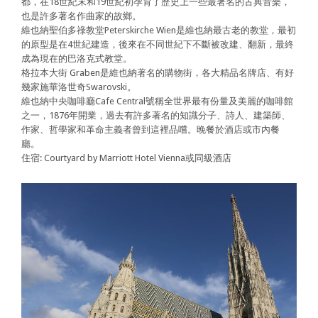
都，在18世紀末和19世紀初孕育了歷史上一些最著名的古典音樂，
也是許多著名作曲家的故鄉。
維也納聖伯多祿教堂Peterskirche Wien是維也納最古老的教堂，最初
的原型是在4世紀建造，後來在不同世紀下不斷被改建、翻新，最終
成為現在的巴洛克式教堂。
格拉本大街 Graben是維也納著名的購物街，各大精品名牌店、有好
幾家施華洛世奇Swarovski。
維也納中央咖啡廳Cafe Central號稱全世界最有份量及美麗的咖啡館
之一，1876年開業，過去有許多著名的知識分子、詩人、建築師、
作家、哲學家和革命主義者曾到這裡品嚐。晚餐於酒店或市內餐
廳。
住宿: Courtyard by Marriott Hotel Vienna或同級酒店