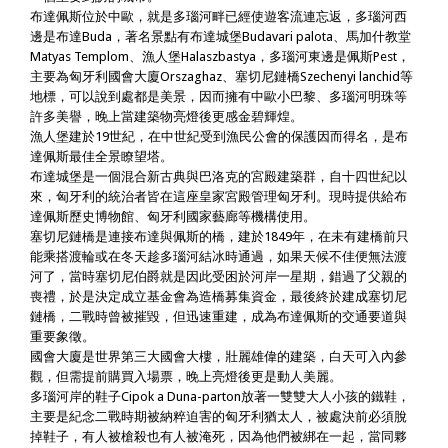
布達佩斯位於中歐，就是多瑙河畔已經使遊客流連忘返，多瑙河西
邊是布達Buda，著名景點有布達城堡Budavari palota、馬加什教堂
Matyas Templom、漁人堡Halaszbastya，多瑙河東邊是佩斯Pest，
主要為匈牙利國會大廈Orszaghaz、塞切尼鏈橋Szechenyi lanchid等
地標，可以說到處都是美景，因而擁有中歐小巴黎、多瑙河明珠等
許多美譽，晚上當建築物亮燈後更感金碧輝煌。
漁人堡建於19世紀，在中世紀受到漁民公會的保護因而得名，是布
達佩斯最佳全景瞭望塔。
布達城堡是一個混合新古典與巴洛克的宮殿建築群，自十四世紀以
來，匈牙利的統治者皆在這座皇家宮殿管理匈牙利。現時提供給布
達佩斯歷史博物館、匈牙利國家藝廊等機構使用。
塞切尼鏈橋是連接布達與佩斯的橋，建於1849年，在未有建橋前只
能乘搭渡輪或在冬天趁多瑙河結冰時通過，如果天候不佳便無法渡
河了，當時塞切尼伯爵就是因此受困於河岸一星期，錯過了父親的
喪禮，於是決定成立基金會為造橋募集資金，最後終於建成塞切尼
鏈橋，二戰時曾被摧毀，但迅速重建，成為布達佩斯的交通要道與
重要象徵。
國會大廈是世界第三大國會大樓，壯麗雄偉的建築，白天可入內參
觀，但需提前購買入場票，晚上亮燈後更是動人美麗。
多瑙河岸的鞋子Cipok a Duna-parton放著一雙雙大人小孩的鐵鞋，
主要是紀念二戰時期被納粹迫害的匈牙利猶太人，被處決前必須脫
掉鞋子，有人被槍殺也有人被淹死，因為他們被綁在一起，當同夥