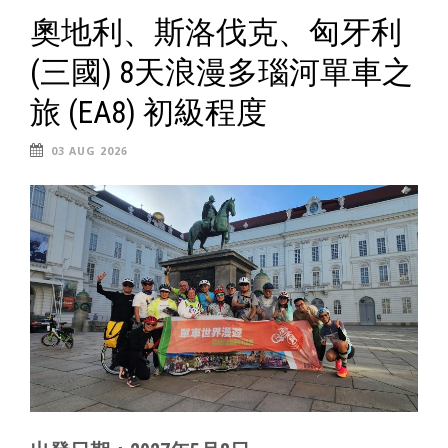
奧地利、斯洛伐克、匈牙利
(三國) 8天浪漫多瑙河單車之
旅 (EA8) 初級程度
03 AUG 2026