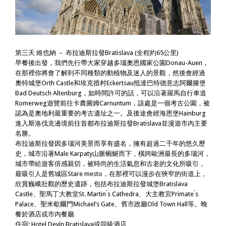
第三天 維也納 － 布拉迪斯拉發Bratislava (全程約65公里)
早餐後出發，我們先行帶大家穿越多瑙奧恩國家公園Donau-Auen，
在那裡你將會了解到不同種類的動植物及迷人的景觀，然後會經過
奧特城堡Orth Castle和埃克措村Eckertsau抵達巴特德意志阿爾滕堡
Bad Deutsch Altenburg，如時間許可的話，可以沿著羅馬自行車道
Romerweg遊覽前往卡農圖姆Carnuntum，該處是一個考古公園，被
認為是奧地利最重要的考古遺址之一。及後途會經海恩堡Hainburg
進入斯洛伐克邊境前往首都布拉迪斯拉發Bratislava並漫遊市內主要
名勝。
布拉迪斯拉發因多瑙河美景而享有盛名，擁有超過二千年的悠久歷
史，城市沿著Male Karpaty山脈蜿蜒而下，橫跨歐洲最長的多瑙河，
城市帶給遊客倍感親切，被時尚的生活氣息和古老的文化所吸引，
最吸引人是舊城區Stare mesto，在那裡可以漫步在狹窄的街道上，
欣賞巍峨壯觀的歷史遺跡，包括布拉迪斯拉發城堡Bratislava
Castle、聖馬丁大教堂St. Martin ́s Cathedra、大主教宮Primate ́s
Palace、聖米歇爾門Michael’s Gate、舊市政廳Old Town Hall等。晚
餐於酒店或市內餐廳
住宿: Hotel Devín Bratislava或同級酒店