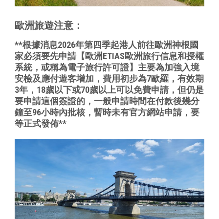
歐洲旅遊注意：
**
根據消息2026年第四季起港人前往歐洲神根國
家必須要先申請【
歐洲ETIAS歐洲旅行信息和授權
系統，或稱為電子旅行許可證】
主要為加強入境
安檢及應付遊客增加，費用初步為7歐羅，
有效期
3年，18歲以下或70歲以上可以免費申請，
但仍是
要申請這個簽證的，
一般申請時間在付款後幾分
鐘至96小時內批核，
暫時未有官方網站申請，要
等正式發佈
**