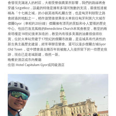
會發現充滿迷人的村莊，大都受整個農業所影響，我們的路線將會
穿越 Szigetkoz，該處的特徵是擁有多瑙河無數的支流，最後抵達被
稱為「十七橋之城」的小鎮莫雄馬札爾古堡，也是匈牙利朝聖之路
會經過的地點之一，稍作遊覽後便乘坐火車前往匈牙利第六大城市
傑爾Gyor（車程約20分鐘）傑爾擁有漂亮的景點和令人驚嘆的歷史
中心。包括巴洛克風格的Benedictine Church本篤會教堂，教堂的兩
座塔樓是18世紀後來加造的，教堂內有很多美麗的油畫很值得欣
賞，位於火車站旁建于17世紀的傑爾市政廳，是這城具有代表性的
新古典主義歷史建築，經常舉辦音樂會。還可以漫步傑爾古城Gyor
Old Town ，從中體會過去幾百年前被敵人入侵所留下的一些歷史痕
跡，現在已是老城新建，煥然一新。
晚餐於酒店或市內餐廳
住宿: Hotel Capitulum Gyor或同級酒店