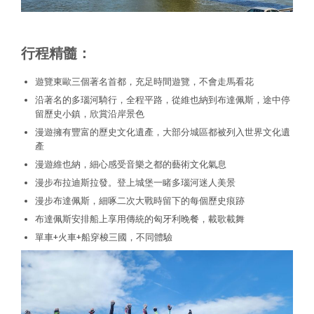
行程精髓：
遊覽東歐三個著名首都，充足時間遊覽，不會走馬看花
沿著名的多瑙河騎行，全程平路，從維也納到布達佩斯，途中停
留歷史小鎮，欣賞沿岸景色
漫遊擁有豐富的歷史文化遺產，大部分城區都被列入世界文化遺
產
漫遊維也納，細心感受音樂之都的藝術文化氣息
漫步布拉迪斯拉發。登上城堡一睹多瑙河迷人美景
漫步布達佩斯，細啄二次大戰時留下的每個歷史痕跡
布達佩斯安排船上享用傳統的匈牙利晚餐，載歌載舞
單車+火車+船穿梭三國，不同體驗