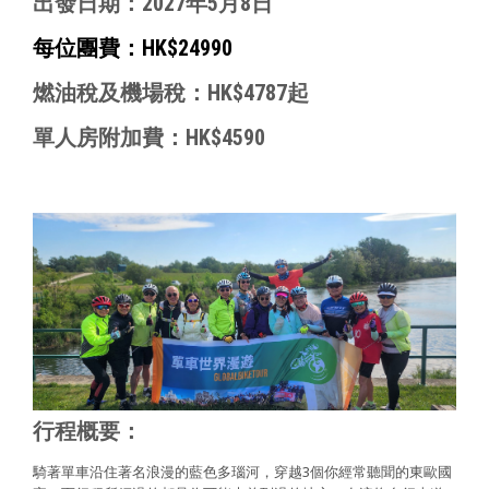
出發日期：2027年5月8日
每位團費：HK$24990
燃油稅及機場稅：HK$4787起
單人房附加費：HK$4590
行程概要：
騎著單車沿住著名浪漫的藍色多瑙河，穿越3個你經常聽聞的東歐國