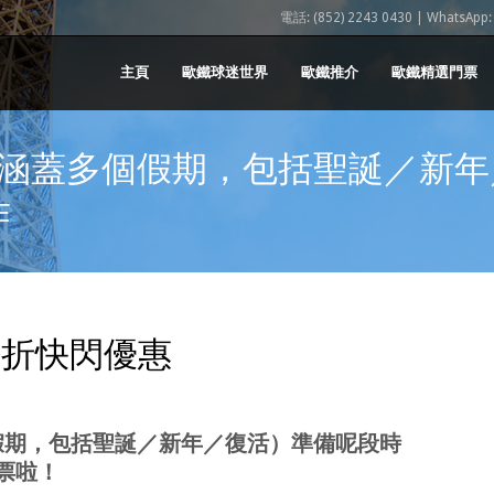
電話: (852) 2243 0430 | WhatsApp: (
主頁
歐鐵球迷世界
歐鐵推介
歐鐵精選門票
（涵蓋多個假期，包括聖誕／新年
咋
8折快閃優惠
假期，包括聖誕／新年／復活）準備呢段時
票啦！