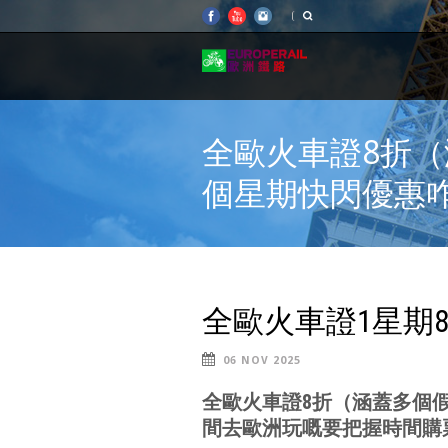
全歐火車證8折
個星期快閃優惠
全歐火車證1星期
06 NOV 2025
全歐火車證8折（涵蓋多個
間去歐洲玩嘅要把握時間購