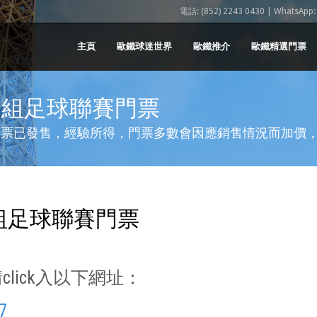
電話: (852) 2243 0430 | WhatsApp: (
主頁
歐鐵球迷世界
歐鐵推介
歐鐵精選門票
利甲組足球聯賽門票
聯賽門票已發售，經驗所得，門票多數會因應銷售情況而加
利甲組足球聯賽門票
lick入以下網址：
7