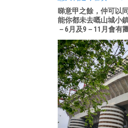
睇意甲之餘，仲可以
能你都未去嘅山城小鎮
－6月及9－11月會有