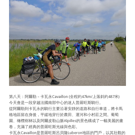
第八天：阿爾勒 – 卡瓦永Cavaillon (全程約47km/上落斜約487米)
今天會是一段穿越法國南部中心的迷人普羅旺斯騎行。
從阿爾勒到卡瓦永的騎行主要沿著安靜的道路和自行車道，將卡馬
格地區留在身後，平緩地穿行於農田、運河和小村莊之間。葡萄
園、橄欖樹林以及阿爾皮勒山脈Alpilles的景色構成了一幅美麗的畫
卷，充滿了經典的普羅旺斯光線與色彩。
卡瓦永Cavaillon是普羅旺斯呂貝隆Luberon地區的門戶，以其壯觀的