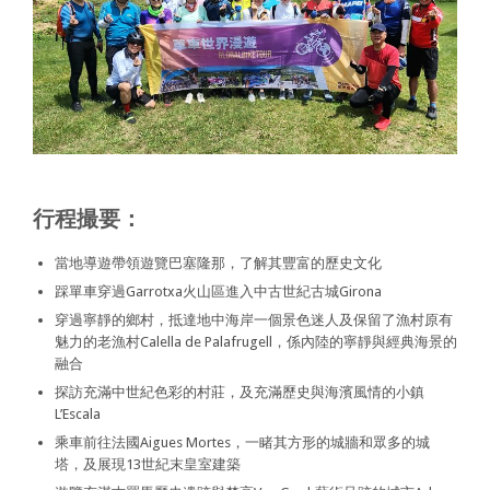
行程撮要：
當地導遊帶領遊覽巴塞隆那，了解其豐富的歷史文化
踩單車穿過Garrotxa火山區進入中古世紀古城Girona
穿過寧靜的鄉村，抵達地中海岸一個景色迷人及保留了漁村原有
魅力的老漁村Calella de Palafrugell，係內陸的寧靜與經典海景的
融合
探訪充滿中世紀色彩的村莊，及充滿歷史與海濱風情的小鎮
L’Escala
乘車前往法國Aigues Mortes，一睹其方形的城牆和眾多的城
塔，及展現13世紀末皇室建築