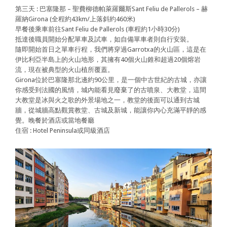
第三天 : 巴塞隆那 – 聖費柳德帕萊羅爾斯Sant Feliu de Pallerols – 赫
羅納Girona (全程約43km/上落斜約460米)
早餐後乘車前往Sant Feliu de Pallerols (車程約1小時30分)
抵達後職員開始分配單車及試車，如自備單車者則自行安裝。
隨即開始首日之單車行程，我們將穿過Garrotxa的火山區，這是在
伊比利亞半島上的火山地形，其擁有40個火山錐和超過20個熔岩
流，現在被典型的火山植所覆蓋。
Girona位於巴塞隆那北邊約90公里，是一個中古世紀的古城，亦讓
你感受到法國的風情，城內能看見廢棄了的古噴泉、大教堂，這間
大教堂是冰與火之歌的外景場地之一，教堂的後面可以通到古城
牆，從城牆高點觀賞教堂、古城及新城，能讓你內心充滿平靜的感
覺。晚餐於酒店或當地餐廳
住宿 : Hotel Peninsula或同級酒店