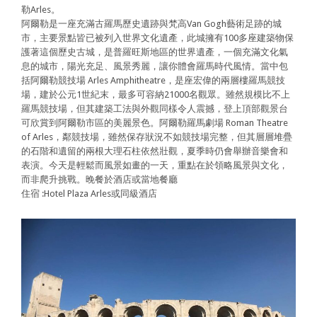
勒Arles。
阿爾勒是一座充滿古羅馬歷史遺跡與梵高Van Gogh藝術足跡的城
市，主要景點皆已被列入世界文化遺產，此城擁有100多座建築物保
護著這個歷史古城，是普羅旺斯地區的世界遺產，一個充滿文化氣
息的城市，陽光充足、風景秀麗，讓你體會羅馬時代風情。當中包
括阿爾勒競技場 Arles Amphitheatre，是座宏偉的兩層樓羅馬競技
場，建於公元1世紀末，最多可容納21000名觀眾。雖然規模比不上
羅馬競技場，但其建築工法與外觀同樣令人震撼，登上頂部觀景台
可欣賞到阿爾勒市區的美麗景色。阿爾勒羅馬劇場 Roman Theatre
of Arles，鄰競技場，雖然保存狀況不如競技場完整，但其層層堆疊
的石階和遺留的兩根大理石柱依然壯觀，夏季時仍會舉辦音樂會和
表演。今天是輕鬆而風景如畫的一天，重點在於領略風景與文化，
而非爬升挑戰。晚餐於酒店或當地餐廳
住宿 :Hotel Plaza Arles或同級酒店