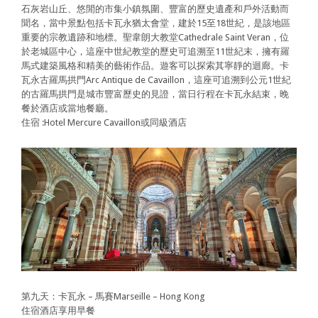
石灰岩山丘、悠閒的市集小鎮氛圍、豐富的歷史遺產和戶外活動而
聞名，當中景點包括卡瓦永猶太會堂，建於15至18世紀，是該地區
重要的宗教遺跡和地標。聖韋朗大教堂Cathedrale Saint Veran，位
於老城區中心，這座中世紀教堂的歷史可追溯至11世紀末，擁有羅
馬式建築風格和精美的藝術作品。遊客可以探索其寧靜的迴廊。卡
瓦永古羅馬拱門Arc Antique de Cavaillon，這座可追溯到公元1世紀
的古羅馬拱門是城市豐富歷史的見證，當日行程在卡瓦永結束，晚
餐於酒店或當地餐廳。
住宿 :Hotel Mercure Cavaillon或同級酒店
第九天：卡瓦永 – 馬賽Marseille – Hong Kong
住宿酒店享用早餐