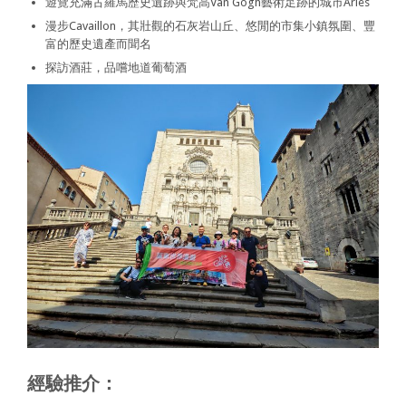
遊覽充滿古羅馬歷史遺跡與梵高Van Gogh藝術足跡的城市Arles
漫步Cavaillon，其壯觀的石灰岩山丘、悠閒的市集小鎮氛圍、豐
富的歷史遺產而聞名
探訪酒莊，品嚐地道葡萄酒
經驗推介：