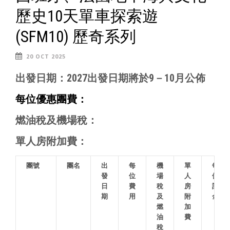
歷史10天單車探索遊
(SFM10) 歷奇系列
20 OCT 2025
出發日期：
2027出發日期將於9－10月公佈
每位優惠團費
：
燃油稅及機場稅：
單人房附加費：
團號
團名
出
每
機
單
每
發
位
場
人
位
日
費
稅
房
訂
期
用
及
附
金
燃
加
油
費
稅