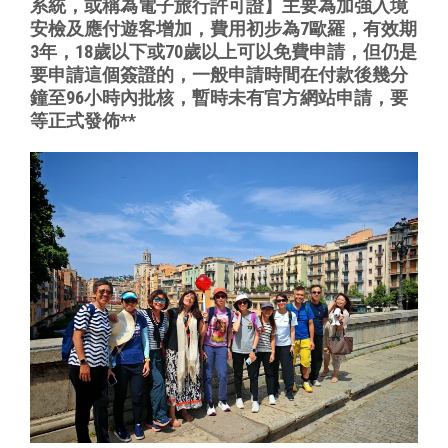
系統，或稱為電子旅行許可證】
主要為加強入境
安檢及應付遊客增加，費用初步為7歐羅，
有效期
3年，18歲以下或70歲以上可以免費申請，
但仍是
要申請這個簽證的，
一般申請時間在付款後幾分
鐘至96小時內批核，
暫時未有官方網站申請，要
等正式發佈
**