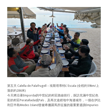
第五天 Calella de Palafrugell – 埃斯塔蒂特L’ Escala (全程約59km/上
落斜約286米)
今天將沿著Emporda的中世紀的村莊路線前行，探訪充滿中世紀色
彩的村莊Peratallada或Pals，及再次途經地中海邊城市，一個在伊比
利亞半島Medes Island曾被希臘羅馬所征服的最重要遺蹟Empuries