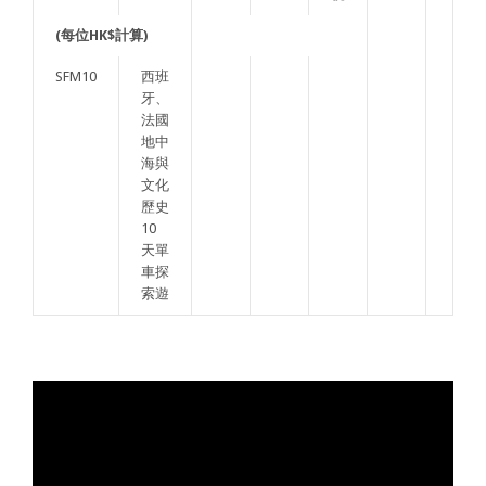
(
每位HK$
計算)
SFM10
西班
牙、
法國
地中
海與
文化
歷史
10
天單
車探
索遊