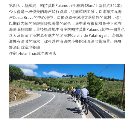
第四天：赫羅納 – 帕拉莫斯Palamos (全程約42km/上落斜約312米)
今天會是一段優美的海岸騎行路線，從赫羅納出發，直達布拉瓦海
岸Costa Brava的中心地帶，這條路線平緩地穿過寧靜的鄉村，你可
以期待內陸的寧靜與經典海景的融合，途中還有很多機會停下來在
海邊喝杯咖啡，最後抵達地中海岸的帕拉莫斯Palamos其中一個景色
迷人及保留了漁村原有魅力的老漁村Calella de Palafrugell。這個海
灘擁有清澈的海水，你可以在海邊的小餐館嘆啤酒欣賞海景。晚餐
於酒店或當地餐廳
住宿 :Hotel Trias或同級酒店