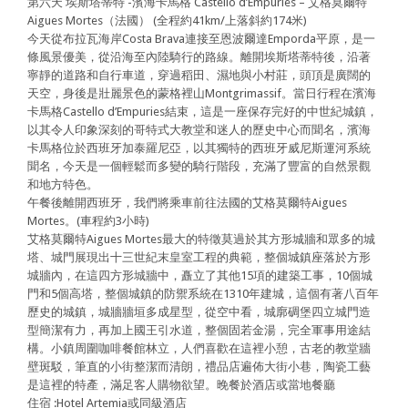
第六天 埃斯塔蒂特 -濱海卡馬格 Castello d’Empuries – 艾格莫爾特
Aigues Mortes（法國） (全程約41km/上落斜約174米)
今天從布拉瓦海岸Costa Brava連接至恩波爾達Emporda平原，是一
條風景優美，從沿海至內陸騎行的路線。離開埃斯塔蒂特後，沿著
寧靜的道路和自行車道，穿過稻田、濕地與小村莊，頭頂是廣闊的
天空，身後是壯麗景色的蒙格裡山Montgrimassif。當日行程在濱海
卡馬格Castello d’Empuries結束，這是一座保存完好的中世紀城鎮，
以其令人印象深刻的哥特式大教堂和迷人的歷史中心而聞名，濱海
卡馬格位於西班牙加泰羅尼亞，以其獨特的西班牙威尼斯運河系統
聞名，今天是一個輕鬆而多變的騎行階段，充滿了豐富的自然景觀
和地方特色。
午餐後離開西班牙，我們將乘車前往法國的艾格莫爾特Aigues
Mortes。(車程約3小時)
艾格莫爾特Aigues Mortes最大的特徵莫過於其方形城牆和眾多的城
塔、城門展現出十三世紀末皇室工程的典範，整個城鎮座落於方形
城牆內，在這四方形城牆中，矗立了其他15項的建築工事，10個城
門和5個高塔，整個城鎮的防禦系統在1310年建城，這個有著八百年
歷史的城鎮，城牆牆垣多成星型，從空中看，城廓碉堡四立城門造
型簡潔有力，再加上國王引水道，整個固若金湯，完全軍事用途結
構。小鎮周圍咖啡餐館林立，人們喜歡在這裡小憩，古老的教堂牆
壁斑駁，筆直的小街整潔而清朗，禮品店遍佈大街小巷，陶瓷工藝
是這裡的特產，滿足客人購物欲望。晚餐於酒店或當地餐廳
住宿 :Hotel Artemia或同級酒店