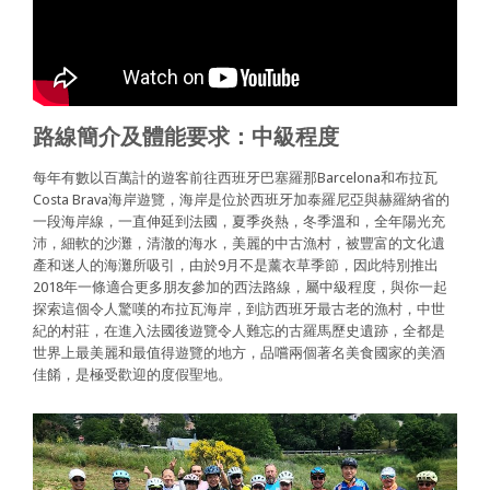
路線簡介及體能要求：中級程度
每年有數以百萬計的遊客前往西班牙巴塞羅那Barcelona和布拉瓦
Costa Brava海岸遊覽，海岸是位於西班牙加泰羅尼亞與赫羅納省的
一段海岸線，一直伸延到法國，夏季炎熱，冬季溫和，全年陽光充
沛，細軟的沙灘，清澈的海水，美麗的中古漁村，被豐富的文化遺
產和迷人的海灘所吸引，由於9月不是薰衣草季節，因此特別推出
2018年一條適合更多朋友參加的西法路線，屬中級程度，與你一起
探索這個令人驚嘆的布拉瓦海岸，到訪西班牙最古老的漁村，中世
紀的村莊，在進入法國後遊覽令人難忘的古羅馬歷史遺跡，全都是
世界上最美麗和最值得遊覽的地方，品嚐兩個著名美食國家的美酒
佳餚，是極受歡迎的度假聖地。