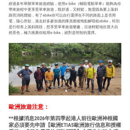
經過多年舉辦單車旅遊經驗，使用e-bike（輔助電動單車）能夠為你
帶來旅程中更享受單車旅遊，既舒適，又輕鬆，無需因為要上落斜
路而消耗體能，有了ebike你可以自行選擇在不同的路面上是否用
電，隨心所欲，過去好多參加過的隊員都後悔點解唔租ebike，特別
是行程有上落斜路段，想享受單車旅遊樂趣，沿途輕鬆地欣賞大自
然景色，極力推薦你租用e-bike，絕對是明智的選擇。
歐洲旅遊注意：
**
根據消息2026年第四季起港人前往歐洲神根國
家必須要先申請【
歐洲ETIAS歐洲旅行信息和授權