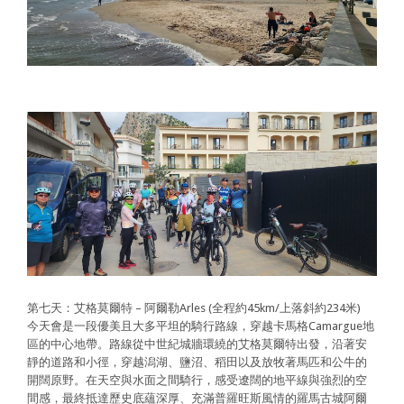
第七天：艾格莫爾特 – 阿爾勒Arles (全程約45km/上落斜約234米)
今天會是一段優美且大多平坦的騎行路線，穿越卡馬格Camargue地
區的中心地帶。路線從中世紀城牆環繞的艾格莫爾特出發，沿著安
靜的道路和小徑，穿越潟湖、鹽沼、稻田以及放牧著馬匹和公牛的
開闊原野。在天空與水面之間騎行，感受遼闊的地平線與強烈的空
間感，最終抵達歷史底蘊深厚、充滿普羅旺斯風情的羅馬古城阿爾